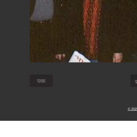
1996
g
© 202