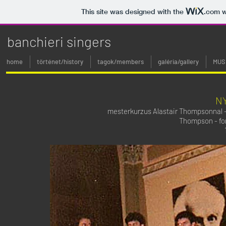
This site was designed with the
.com
w
banchieri singers
home
történet/history
tagok/members
galéria/gallery
MUS
N
mesterkurzus Alastair Thompsonnal - v
Thompson - fo